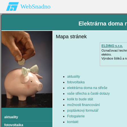
WebSnadno
Elektrárna doma
Mapa stránek
ELDING s.r.o.
Označovací techn
elektro.
Výrobce štítků a 
aktuality
fotovoltaika
elektrárna doma na střeše
vaše střecha a časté dotazy
kolik to bude stát
možnosti financování
poptávkový formulář
Fotogalerie
aktuality
kontakt
fotovoltaika