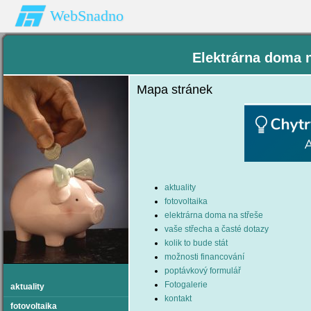
WebSnadno
Elektrárna doma
Mapa stránek
aktuality
fotovoltaika
elektrárna doma na střeše
vaše střecha a časté dotazy
kolik to bude stát
možnosti financování
poptávkový formulář
Fotogalerie
aktuality
kontakt
fotovoltaika